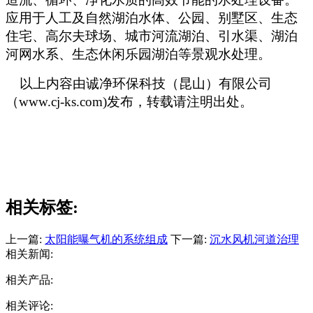
应用于人工及自然湖泊水体、公园、别墅区、生态
住宅、高尔夫球场、城市河流湖泊、引水渠、湖泊
河网水系、生态休闲乐园湖泊等景观水处理。
以上内容由诚净环保科技（昆山）有限公司
（
www.cj-ks.com)发布，转载请注明出处。
相关标签:
上一篇:
太阳能曝气机的系统组成
下一篇:
沉水风机河道治理
相关新闻:
相关产品:
相关评论: