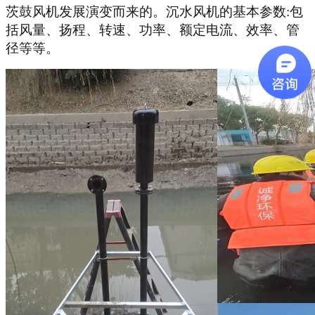
茨鼓风机发展演变而来的。沉水风机的基本参数
:包
括风量、扬程、转速、功率、额定电流、效率、管
径等等。