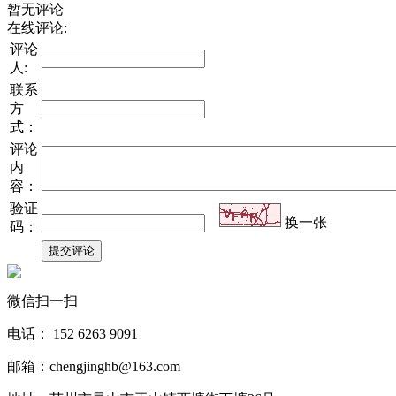
暂无评论
在线评论:
评论
人:
联系
方
式：
评论
内
容：
验证
换一张
码：
微信扫一扫
电话： 152 6263 9091
邮箱：chengjinghb@163.com