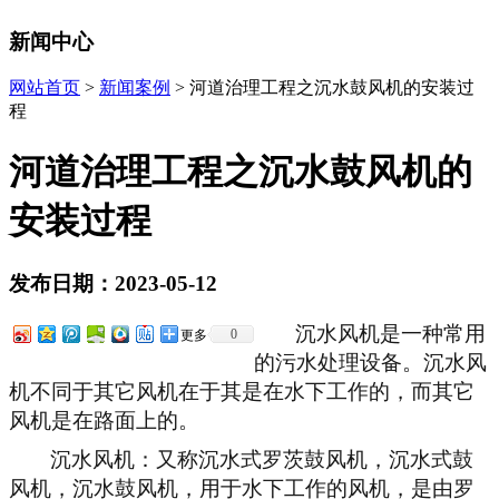
新闻中心
网站首页
>
新闻案例
> 河道治理工程之沉水鼓风机的安装过
程
河道治理工程之沉水鼓风机的
安装过程
发布日期：2023-05-12
沉水风机是一种常用
0
更多
的污水处理设备。沉水风
机不同于其它风机在于其是在水下工作的，而其它
风机是在路面上的。
沉水风机：又称沉水式罗茨鼓风机，沉水式鼓
风机，沉水鼓风机，用于水下工作的风机，是由罗